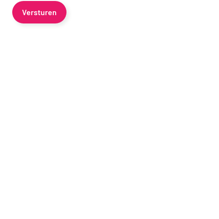
Versturen
_Em