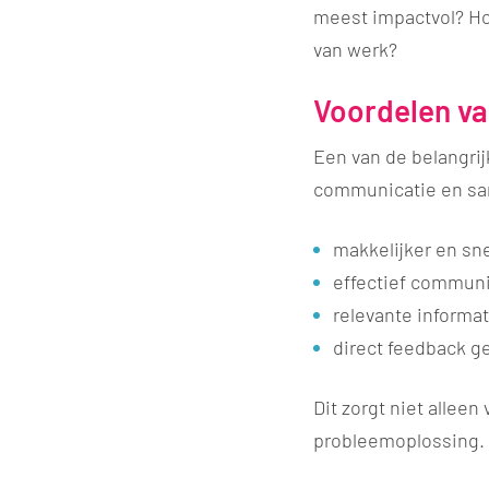
meest impactvol? Ho
van werk?
Voordelen va
Een van de belangrij
communicatie en sam
​makkelijker en sn
effectief communi
relevante informa
direct feedback g
Dit zorgt niet allee
probleemoplossing.