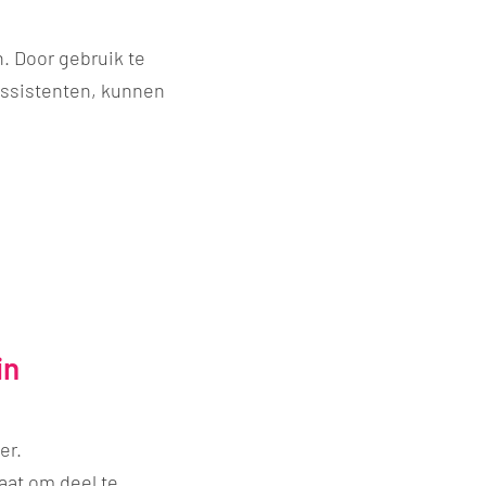
. Door gebruik te
assistenten, kunnen
in
er.
aat om deel te