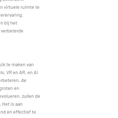
n virtuele ruimte te
erervaring.
n bij het
 verbeterde
uik te maken van
s, VR en AR, en AI
rbeteren, de
rgroten en
evolueren, zullen de
 Het is aan
d en effectief te