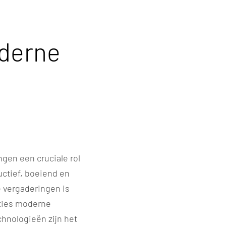
oderne
gen een cruciale rol
uctief, boeiend en
ne vergaderingen is
aties moderne
hnologieën zijn het