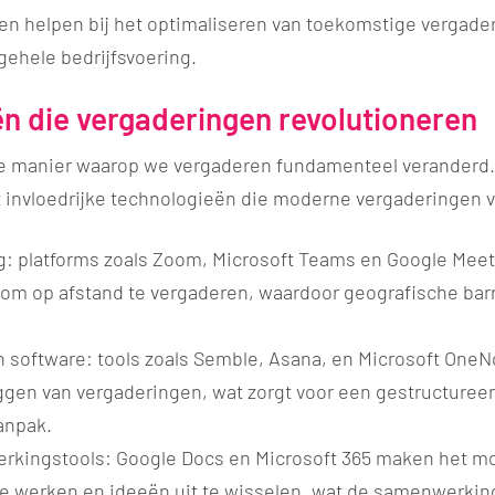
en helpen bij het optimaliseren van toekomstige vergade
gehele bedrijfsvoering.
n die vergaderingen revolutioneren
e manier waarop we vergaderen fundamenteel veranderd.
 invloedrijke technologieën die moderne vergaderingen
g: platforms zoals Zoom, Microsoft Teams en Google Mee
om op afstand te vergaderen, waardoor geografische bar
 software: tools zoals Semble, Asana, en Microsoft OneNo
ggen van vergaderingen, wat zorgt voor een gestructuree
anpak.
kingstools: Google Docs en Microsoft 365 maken het moge
 werken en ideeën uit te wisselen, wat de samenwerking