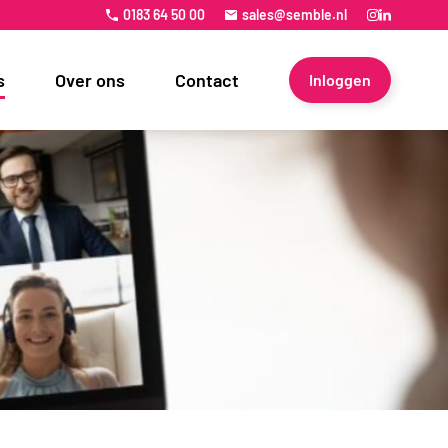
0183 64 50 00
sales@semble.nl
s
Over ons
Contact
Inloggen