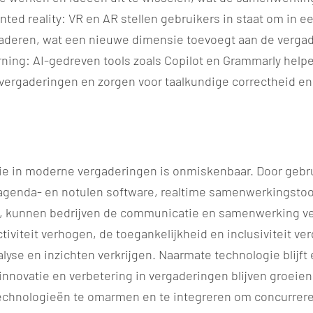
ted reality: VR en AR stellen gebruikers in staat om in ee
aderen, wat een nieuwe dimensie toevoegt aan de vergad
ning: AI-gedreven tools zoals Copilot en Grammarly helpe
 vergaderingen en zorgen voor taalkundige correctheid en
gie in moderne vergaderingen is onmiskenbaar. Door gebr
agenda- en notulen software, realtime samenwerkingstool
, kunnen bedrijven de communicatie en samenwerking ve
tiviteit verhogen, de toegankelijkheid en inclusiviteit ve
lyse en inzichten verkrijgen. Naarmate technologie blijft 
nnovatie en verbetering in vergaderingen blijven groeien.
echnologieën te omarmen en te integreren om concurreren