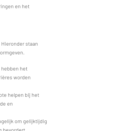
ringen en het
 Hieronder staan
 vormgeven.
t hebben het
rières worden
te helpen bij het
rde en
lijk om gelijktijdig
 bevordert.