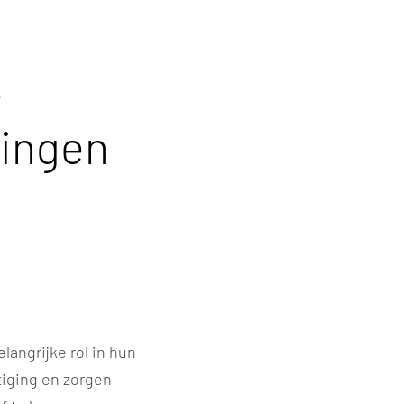
e
gingen
angrijke rol in hun
tiging en zorgen