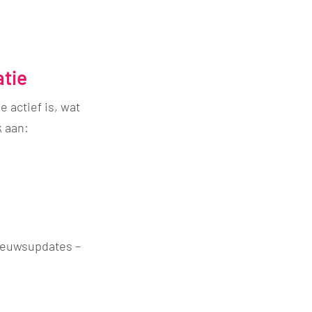
atie
e actief is, wat
k aan:
nieuwsupdates –