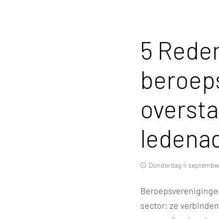
5 Rede
beroep
overst
ledenad
donderdag 4 septembe
Beroepsverenigingen
sector: ze verbinde