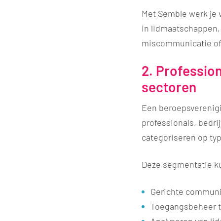
Met Semble werk je v
in lidmaatschappen,
miscommunicatie of 
2. Profession
sectoren
Een beroepsverenigi
professionals, bedri
categoriseren op typ
Deze segmentatie ku
Gerichte communic
Toegangsbeheer 
Analyseren van lid