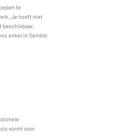
oepen te
erk. Je hoeft niet
t beschikbaar.
ens enkel in Semble
ssionele
asis vormt voor