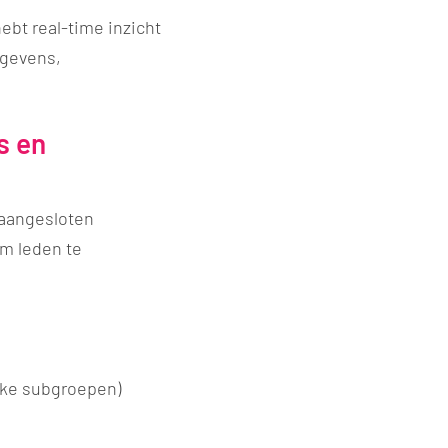
ebt real-time inzicht
egevens,
s en
 aangesloten
om leden te
eke subgroepen)