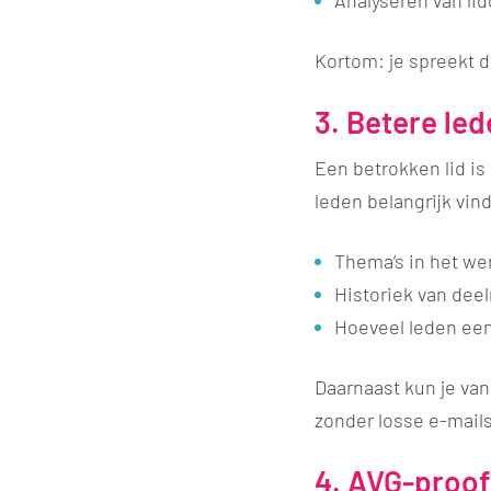
Kortom: je spreekt 
3. Betere le
Een betrokken lid is 
leden belangrijk vi
Thema’s in het we
Historiek van de
Hoeveel leden ee
Daarnaast kun je va
zonder losse e-mails
4. AVG-proof