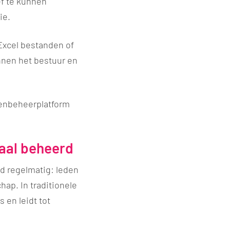
ef te kunnen
ie.
Excel bestanden of
innen het bestuur en
denbeheerplatform
raal beheerd
d regelmatig: leden
ap. In traditionele
 en leidt tot