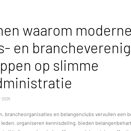
nen waarom modern
s- en branchevereni
appen op slimme
ministratie
r 2025
, brancheorganisaties en belangenclubs vervullen een bel
n leden, organiseren kennisdeling, bieden belangenbehar