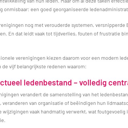
ntwikkeling van hun leden. Maar om al deze taken effecti
ing onmisbaar: een goed georganiseerde ledenadministrat
renigingen nog met verouderde systemen, versnipperde 
. En dat leidt vaak tot tijdverlies, fouten of frustratie b
ionele verenigingen kiezen daarom voor een modern le
jn de vijf belangrijkste redenen waarom:
 actueel ledenbestand – volledig cent
enigingen verandert de samenstelling van het ledenbestan
, veranderen van organisatie of beëindigen hun lidmaatsch
wijzigingen vaak handmatig verwerkt, wat foutgevoelig is
ie.